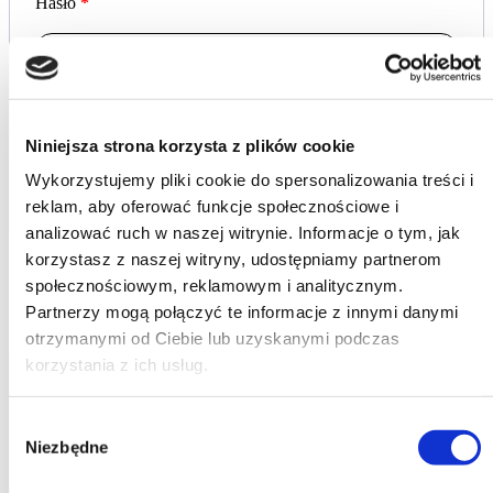
Hasło
*
Zaloguj się
Zapamiętaj mnie
Niniejsza strona korzysta z plików cookie
Wykorzystujemy pliki cookie do spersonalizowania treści i
Nie pamiętasz hasła?
reklam, aby oferować funkcje społecznościowe i
analizować ruch w naszej witrynie. Informacje o tym, jak
korzystasz z naszej witryny, udostępniamy partnerom
Zarejestruj się
społecznościowym, reklamowym i analitycznym.
Partnerzy mogą połączyć te informacje z innymi danymi
otrzymanymi od Ciebie lub uzyskanymi podczas
korzystania z ich usług.
Adres e-mail
*
Wybór
Niezbędne
zgody